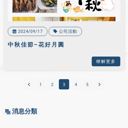
2024/09/17
公司活動
中秋佳節~花好月圓
瞭解更多
1
2
3
4
5
消息分類