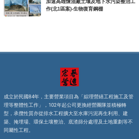
加速高雄煉油廠土壤及地下水污染整治工
作(北1區案)-生物復育鋼棚
成立於民國84年，主要營業項目為「綜理營繕工程施工及管
理等整體性工作」，102年起公司更換經營團隊並積極轉
型，承攬性質亦從排水工程擴大至水庫污泥再生利用、建
築、掩埋場、環保土壤整治、底渣篩分處理及土地重劃等不
同屬性工程。