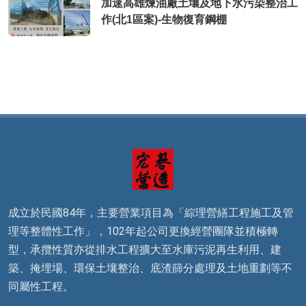
加速高雄煉油廠土壤及地下水污染整治工
作(北1區案)-生物復育鋼棚
成立於民國84年，主要營業項目為「綜理營繕工程施工及管
理等整體性工作」，102年起公司更換經營團隊並積極轉
型，承攬性質亦從排水工程擴大至水庫污泥再生利用、建
築、掩埋場、環保土壤整治、底渣篩分處理及土地重劃等不
同屬性工程。