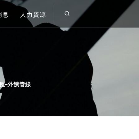
消息
人力資源
程-外饋管線