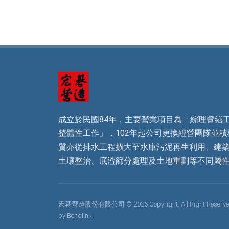
區案)-生物復
育鋼棚
成立於民國84年，主要營業項目為「綜理營繕
整體性工作」，102年起公司更換經營團隊並
質亦從排水工程擴大至水庫污泥再生利用、建
土壤整治、底渣篩分處理及土地重劃等不同屬
宏碁營造股份有限公司 © 2026 Copyright. All Right Reserved
by
Bondlink.