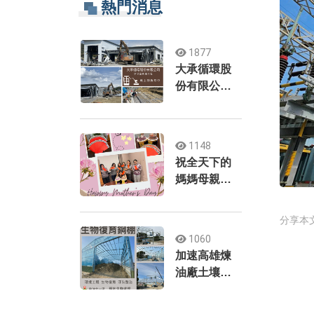
熱門消息
1877
大承循環股
份有限公司-
辦公室新建
工程
1148
祝全天下的
媽媽母親節
快樂
分享本
1060
加速高雄煉
油廠土壤及
地下水污染
整治工作(北1