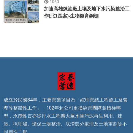
1060
加速高雄煉油廠土壤及地下水污染整治工
作(北1區案)-生物復育鋼棚
成立於民國84年，主要營業項目為「綜理營繕工程施工及管
理等整體性工作」，102年起公司更換經營團隊並積極轉
型，承攬性質亦從排水工程擴大至水庫污泥再生利用、建
築、掩埋場、環保土壤整治、底渣篩分處理及土地重劃等不
同屬性工程。