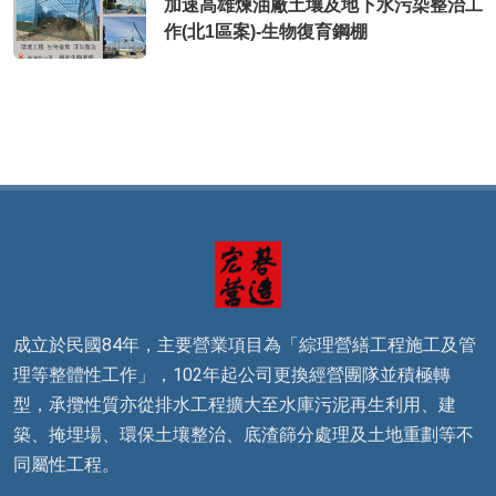
加速高雄煉油廠土壤及地下水污染整治工
作(北1區案)-生物復育鋼棚
成立於民國84年，主要營業項目為「綜理營繕工程施工及管
理等整體性工作」，102年起公司更換經營團隊並積極轉
型，承攬性質亦從排水工程擴大至水庫污泥再生利用、建
築、掩埋場、環保土壤整治、底渣篩分處理及土地重劃等不
同屬性工程。