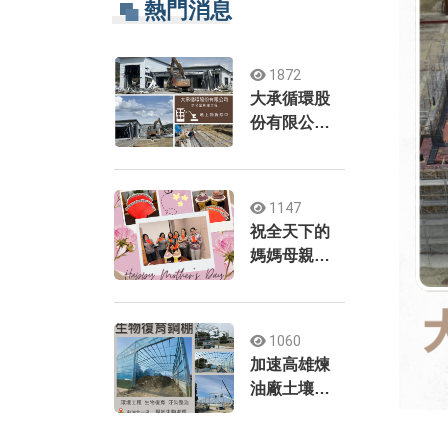
熱門消息
1872
大承循環股
份有限公司-
辦公室新建
工程
1147
祝全天下的
媽媽母親節
快樂
1060
加速高雄煉
油廠土壤及
地下水污染
整治工作(北1