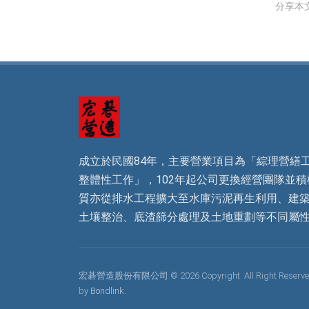
分享本
區案)-生物復
育鋼棚
成立於民國84年，主要營業項目為「綜理營繕
整體性工作」，102年起公司更換經營團隊並
質亦從排水工程擴大至水庫污泥再生利用、建
土壤整治、底渣篩分處理及土地重劃等不同屬
宏碁營造股份有限公司 © 2026 Copyright. All Right Reserved
by
Bondlink.