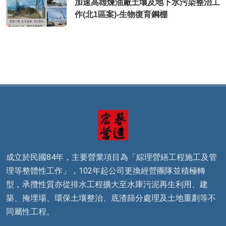
加速高雄煉油廠土壤及地下水污染整治工
作(北1區案)-生物復育鋼棚
成立於民國84年，主要營業項目為「綜理營繕工程施工及管
理等整體性工作」，102年起公司更換經營團隊並積極轉
型，承攬性質亦從排水工程擴大至水庫污泥再生利用、建
築、掩埋場、環保土壤整治、底渣篩分處理及土地重劃等不
同屬性工程。