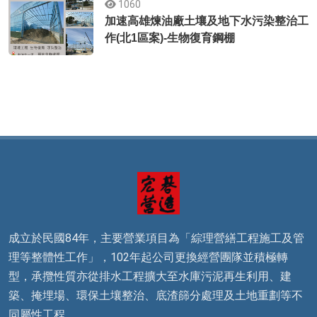
1060
加速高雄煉油廠土壤及地下水污染整治工
作(北1區案)-生物復育鋼棚
成立於民國84年，主要營業項目為「綜理營繕工程施工及管
理等整體性工作」，102年起公司更換經營團隊並積極轉
型，承攬性質亦從排水工程擴大至水庫污泥再生利用、建
築、掩埋場、環保土壤整治、底渣篩分處理及土地重劃等不
同屬性工程。